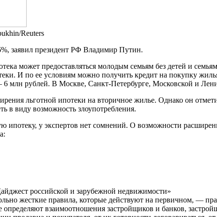
ukhin/Reuters
6%, заявил президент РФ Владимир Путин.
отека может предоставляться молодым семьям без детей и семья
теки. И по ее условиям можно получить кредит на покупку жилья 
 6 млн рублей. В Москве, Санкт-Петербурге, Московской и Лен
рения льготной ипотеки на вторичное жилье. Однако он отметил,
ь в виду возможность злоупотребления.
ую ипотеку, у экспертов нет сомнений. О возможности расшире
а:
 «Дайджест российской и зарубежной недвижимости»
ольно жесткие правила, которые действуют на первичном, — пра
ые определяют взаимоотношения застройщиков и банков, застрой