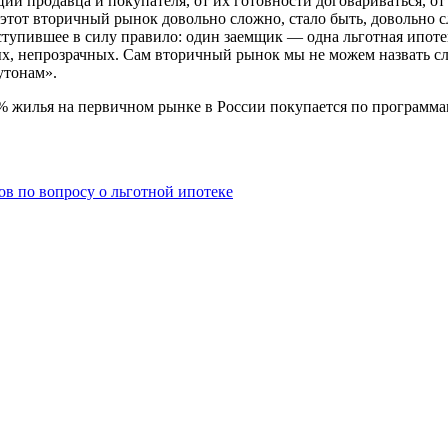
ии продавца и покупателя, от их готовности договариваться, о
ь этот вторичный рынок довольно сложно, стало быть, довольно 
вступившее в силу правило: один заемщик — одна льготная ипоте
ерых, непрозрачных. Сам вторичный рынок мы не можем назвать 
утонам».
% жилья на первичном рынке в России покупается по программа
в по вопросу о льготной ипотеке