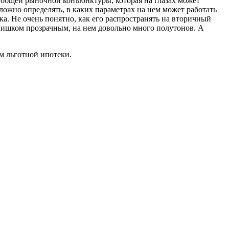
т общей рыночной конъюнктуры, которая на глазах может
сложно определять, в каких параметрах на нем может работать
ка. Не очень понятно, как его распространять на вторичный
слишком прозрачным, на нем довольно много полутонов. А
м льготной ипотеки.