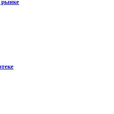
м рынке
отеке