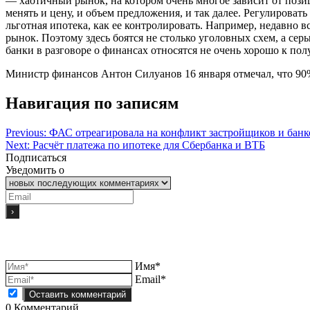
— хаотичный рынок, на котором очень многое зависит от позиц
менять и цену, и объем предложения, и так далее. Регулироват
льготная ипотека, как ее контролировать. Например, недавно 
рынок. Поэтому здесь боятся не столько уголовных схем, а с
банки в разговоре о финансах относятся не очень хорошо к пол
Министр финансов Антон Силуанов 16 января отмечал, что 90
Навигация по записям
Previous:
ФАС отреагировала на конфликт застройщиков и банко
Next:
Расчёт платежа по ипотеке для Сбербанка и ВТБ
Подписаться
Уведомить о
Имя*
Email*
0
Комментарий