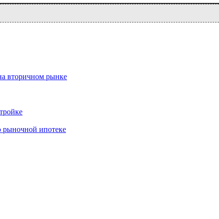
на вторичном рынке
тройке
о рыночной ипотеке