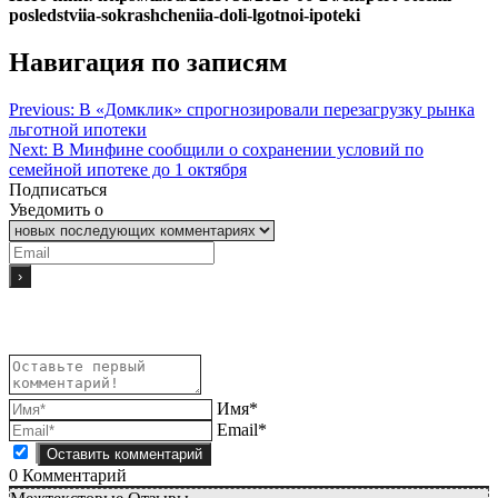
posledstviia-sokrashcheniia-doli-lgotnoi-ipoteki
Навигация по записям
Previous:
В «Домклик» спрогнозировали перезагрузку рынка
льготной ипотеки
Next:
В Минфине сообщили о сохранении условий по
семейной ипотеке до 1 октября
Подписаться
Уведомить о
Имя*
Email*
0
Комментарий