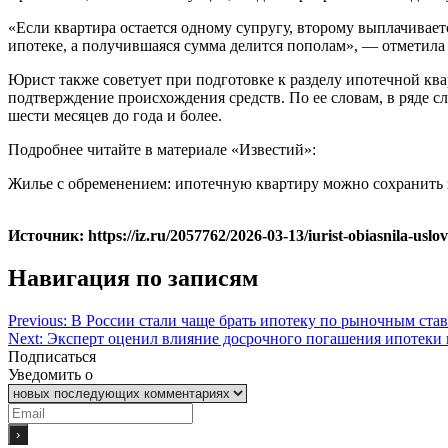
«Если квартира остается одному супругу, второму выплачивает
ипотеке, а получившаяся сумма делится пополам», — отметила 
Юрист также советует при подготовке к разделу ипотечной кв
подтверждение происхождения средств. По ее словам, в ряде с
шести месяцев до года и более.
Подробнее читайте в материале «Известий»:
Жилье с обременением: ипотечную квартиру можно сохранить 
Источник: https://iz.ru/2057762/2026-03-13/iurist-obiasnila-uslo
Навигация по записям
Previous:
В России стали чаще брать ипотеку по рыночным ста
Next:
Эксперт оценил влияние досрочного погашения ипотеки
Подписаться
Уведомить о