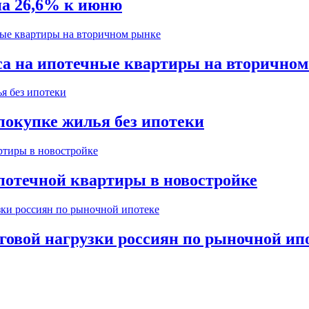
на 26,6% к июню
са на ипотечные квартиры на вторично
покупке жилья без ипотеки
потечной квартиры в новостройке
говой нагрузки россиян по рыночной ип