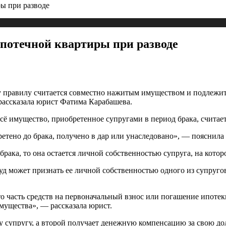
ы при разводе
потечной квартиры при разводе
му правилу считается совместно нажитым имуществом и подлежит
 рассказала юрист Фатима Карабашева.
 всё имущество, приобретенное супругами в период брака, считае
етено до брака, получено в дар или унаследовано», — пояснила
брака, то она остается личной собственностью супруга, на котор
уд может признать ее личной собственностью одного из супругов, 
о часть средств на первоначальный взнос или погашение ипотеки
имущества», — рассказала юрист.
му супругу, а второй получает денежную компенсацию за свою до