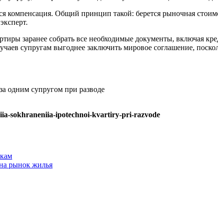
ся компенсация. Общий принцип такой: берется рыночная стоимос
эксперт.
артиры заранее собрать все необходимые документы, включая кр
лучаев супругам выгоднее заключить мировое соглашение, поско
за одним супругом при разводе
viia-sokhraneniia-ipotechnoi-kvartiry-pri-razvode
вкам
 на рынок жилья