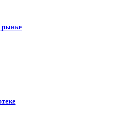
м рынке
отеке