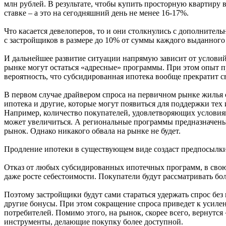
млн рублей. В результате, чтобы купить просторную квартиру 
ставке – а это на сегодняшний день не менее 16-17%.
Что касается девелоперов, то и они столкнулись с дополнител
с застройщиков в размере до 10% от суммы каждого выданного
И дальнейшее развитие ситуации напрямую зависит от условий
рынке могут остаться «адресные» программы. При этом опыт пр
вероятность, что субсидированная ипотека вообще прекратит с
В первом случае драйвером спроса на первичном рынке жилья 
ипотека и другие, которые могут появиться для поддержки те
Например, количество покупателей, удовлетворяющих условиям
может увеличиться. А региональные программы предназначены 
рынок. Однако никакого обвала на рынке не будет.
Продление ипотеки в существующем виде создаст предпосылки д
Отказ от любых субсидированных ипотечных программ, в свою
даже росте себестоимости. Покупатели будут рассматривать бол
Поэтому застройщики будут сами стараться удержать спрос без
другие бонусы. При этом сокращение спроса приведет к усиле
потребителей. Помимо этого, на рынок, скорее всего, вернутс
инструменты, делающие покупку более доступной.