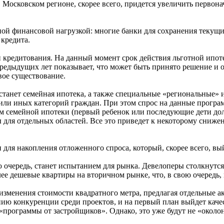
в Московском регионе, скорее всего, придется увеличить первон
ьной финансовой нагрузкой: многие банки для сохранения текущ
 кредита.
 кредитования. На данный момент срок действия льготной ипоте
едыдущих лет показывает, что может быть принято решение и о 
вое существование.
станет семейная ипотека, а также специальные «региональные» 
х или иных категорий граждан. При этом спрос на данные прогр
 семейной ипотеки (первый ребенок или последующие дети должн
для отдельных областей. Все это приведет к некоторому сниже
ля накопления отложенного спроса, который, скорее всего, вый
 очередь, станет испытанием для рынка. Девелоперы столкнутс
ее дешевые квартиры на вторичном рынке, что, в свою очередь, 
 изменения стоимости квадратного метра, предлагая отдельные а
нию конкуренции среди проектов, и на первый план выйдет кач
я «программы от застройщиков». Однако, это уже будут не «около