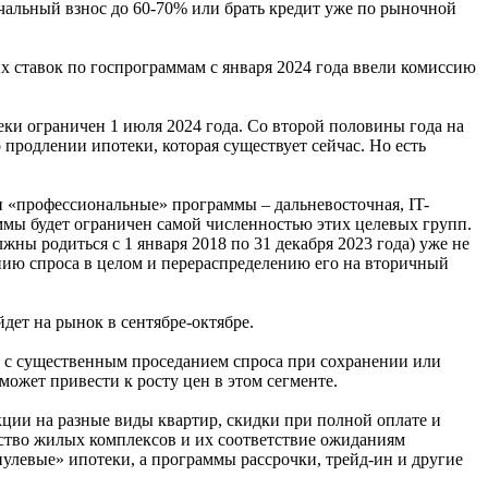
ачальный взнос до 60-70% или брать кредит уже по рыночной
их ставок по госпрограммам с января 2024 года ввели комиссию
ки ограничен 1 июля 2024 года. Со второй половины года на
продлении ипотеки, которая существует сейчас. Но есть
и «профессиональные» программы – дальневосточная, IT-
аммы будет ограничен самой численностью этих целевых групп.
ы родиться с 1 января 2018 по 31 декабря 2023 года) уже не
нию спроса в целом и перераспределению его на вторичный
дет на рынок в сентябре-октябре.
я с существенным проседанием спроса при сохранении или
может привести к росту цен в этом сегменте.
кции на разные виды квартир, скидки при полной оплате и
ество жилых комплексов и их соответствие ожиданиям
нулевые» ипотеки, а программы рассрочки, трейд-ин и другие