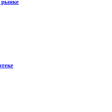
м рынке
отеке