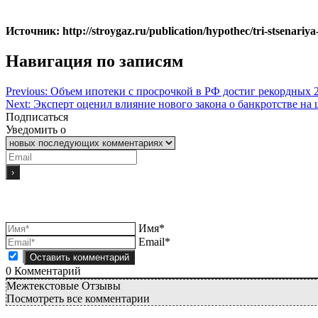
Источник: http://stroygaz.ru/publication/hypothec/tri-stsenariya
Навигация по записям
Previous:
Объем ипотеки с просрочкой в РФ достиг рекордных 
Next:
Эксперт оценил влияние нового закона о банкротстве на
Подписаться
Уведомить о
Имя*
Email*
0
Комментарий
Межтекстовые Отзывы
Посмотреть все комментарии