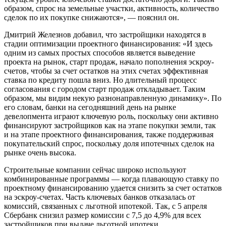
образом, спрос на земельные участки, активность, количество
сделок по их покупке снижаются», — пояснил он.
Дмитрий Железнов добавил, что застройщики находятся в
стадии оптимизации проектного финансирования: «И здесь
одним из самых простых способов является выведение
проекта на рынок, старт продаж, начало пополнения эскроу-
счетов, чтобы за счет остатков на этих счетах эффективная
ставка по кредиту пошла вниз. Но длительный процесс
согласования с городом старт продаж откладывает. Таким
образом, мы видим некую разнонаправленную динамику». По
его словам, банки на сегодняшний день на рынке
девелопмента играют ключевую роль, поскольку они активно
финансируют застройщиков как на этапе покупки земли, так
и на этапе проектного финансирования, также поддерживая
покупательский спрос, поскольку доля ипотечных сделок на
рынке очень высока.
Строительные компании сейчас широко используют
комбинированные программы — когда плавающую ставку по
проектному финансированию удается снизить за счет остатков
на эскроу-счетах. Часть ключевых банков отказалась от
комиссий, связанных с льготной ипотекой. Так, с 5 апреля
Сбербанк снизил размер комиссии с 7,5 до 4,9% для всех
застройщиков при выдаче льготной ипотеки.