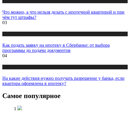
Новости
Что можно, а что нельзя делать с ипотечной квартирой и при
чём тут штрафы?
03
Новости
Как подать заявку на ипотеку в Сбербанке: от выбора
программы до подачи документов
04
Новости
На какие действия нужно получать разрешение у банка, если
квартира оформлена в ипотеку?
Самое популярное
1