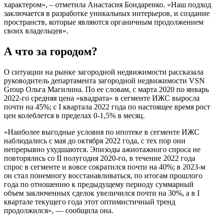
характером», – отметила Анастасия Бондаренко. «Наш подход
заключается в разработке уникальных интерьеров, и создание
пространств, которые являются органичным продолжением
своих владельцев».
А что за городом?
О ситуации на рынке загородной недвижимости рассказала
руководитель департамента загородной недвижимости VSN
Group Ольга Магилина. По ее словам, с марта 2020 по январь
2022-го средняя цена «квадрата» в сегменте ИЖС выросла
почти на 45%; с I квартала 2022 года по настоящее время рост
цен колеблется в пределах 0-1,5% в месяц.
«Наиболее выгодные условия по ипотеке в сегменте ИЖС
наблюдались с мая до октября 2022 года, с тех пор они
непрерывно ухудшаются. Эпизоды ажиотажного спроса не
повторялись со II полугодия 2020-го, в течение 2022 года
спрос в сегменте и вовсе сократился почти на 40%; в 2023-м
он стал понемногу восстанавливаться, по итогам прошлого
года по отношению к предыдущему периоду суммарный
объем заключенных сделок увеличился почти на 30%, а в I
квартале текущего года этот оптимистичный тренд
продолжился», — сообщила она.