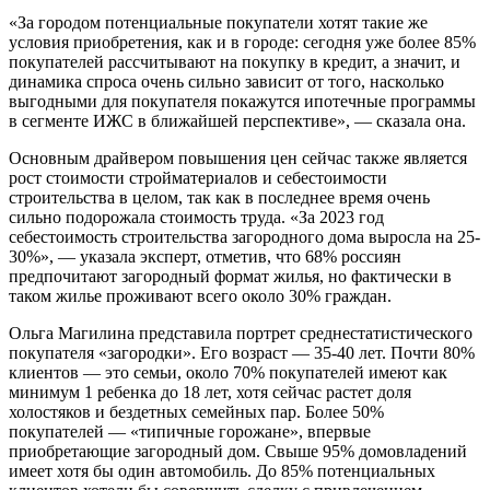
«За городом потенциальные покупатели хотят такие же
условия приобретения, как и в городе: сегодня уже более 85%
покупателей рассчитывают на покупку в кредит, а значит, и
динамика спроса очень сильно зависит от того, насколько
выгодными для покупателя покажутся ипотечные программы
в сегменте ИЖС в ближайшей перспективе», — сказала она.
Основным драйвером повышения цен сейчас также является
рост стоимости стройматериалов и себестоимости
строительства в целом, так как в последнее время очень
сильно подорожала стоимость труда. «За 2023 год
себестоимость строительства загородного дома выросла на 25-
30%», — указала эксперт, отметив, что 68% россиян
предпочитают загородный формат жилья, но фактически в
таком жилье проживают всего около 30% граждан.
Ольга Магилина представила портрет среднестатистического
покупателя «загородки». Его возраст — 35-40 лет. Почти 80%
клиентов — это семьи, около 70% покупателей имеют как
минимум 1 ребенка до 18 лет, хотя сейчас растет доля
холостяков и бездетных семейных пар. Более 50%
покупателей — «типичные горожане», впервые
приобретающие загородный дом. Свыше 95% домовладений
имеет хотя бы один автомобиль. До 85% потенциальных