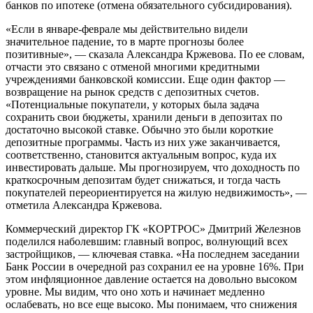
банков по ипотеке (отмена обязательного субсидирования).
«Если в январе-феврале мы действительно видели
значительное падение, то в марте прогнозы более
позитивные», — сказала Александра Кржевова. По ее словам,
отчасти это связано с отменой многими кредитными
учреждениями банковской комиссии. Еще один фактор —
возвращение на рынок средств с депозитных счетов.
«Потенциальные покупатели, у которых была задача
сохранить свои бюджеты, хранили деньги в депозитах по
достаточно высокой ставке. Обычно это были короткие
депозитные программы. Часть из них уже заканчивается,
соответственно, становится актуальным вопрос, куда их
инвестировать дальше. Мы прогнозируем, что доходность по
краткосрочным депозитам будет снижаться, и тогда часть
покупателей переориентируется на жилую недвижимость», —
отметила Александра Кржевова.
Коммерческий директор ГК «КОРТРОС» Дмитрий Железнов
поделился наболевшим: главный вопрос, волнующий всех
застройщиков, — ключевая ставка. «На последнем заседании
Банк России в очередной раз сохранил ее на уровне 16%. При
этом инфляционное давление остается на довольно высоком
уровне. Мы видим, что оно хоть и начинает медленно
ослабевать, но все еще высоко. Мы понимаем, что снижения