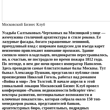
Московский Бизнес Клуб
Усадьба Салтыковых-Чертковых на Мясницкой улице —
жемчужина столичной архитектуры в стиле рококо. Ее
лазурные фасады, богато украшенные лепниной,
причудливый вход с широким пандусом для въезда карет
неизменно привлекают внимание прохожих. Здание
сменило много владельцев, неоднократно перестраивалось,
но, к счастью, не пострадало во время пожара 1812 года.
По легенде, в нем две ночи провел император Наполеон.
Здесь проходили самые блистательные балы Москвы. Тут
бывал Александр Пушкин, представлял публике свои
произведения Николай Гоголь, работал над романом
«Война и мир» Лев Толстой. В начале апреля в этой
уникальной локации Московский Бизнес Клуб провел
конференцию «Рынок недвижимости helicopter view:
векторы развития, потенциальные возможности и
ключевые показатели», которая собрала около 150 топ-
менеджеров рынка, представителей банков,
архитектурных бюро, строительных, подрядных