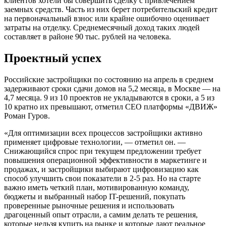
клиентов хотели бы совершить сделку с привлечением
заемных средств. Часть из них берет потребительский кредит
на первоначальный взнос или крайне ошибочно оценивает
затраты на отделку. Среднемесячный доход таких людей
составляет в районе 90 тыс. рублей на человека.
Проектный успех
Российские застройщики по состоянию на апрель в среднем
задерживают сроки сдачи домов на 5,2 месяца, в Москве — на
4,7 месяца. 9 из 10 проектов не укладываются в сроки, а 5 из
10 кратно их превышают, отметил CEO платформы «ДВИЖ»
Роман Гуров.
«Для оптимизации всех процессов застройщики активно
применяет цифровые технологии, — отметил он. —
Снижающийся спрос при текущем предложении требует
повышения операционной эффективности в маркетинге и
продажах, и застройщики выбирают цифровизацию как
способ улучшить свои показатели в 2-5 раз. Но на старте
важно иметь четкий план, мотивированную команду,
бюджеты и выбранный набор IT-решений, покупать
проверенные рыночные решения и использовать
драгоценный опыт отрасли, а самим делать те решения,
которые нельзя купить на рынке и которые дают реальное