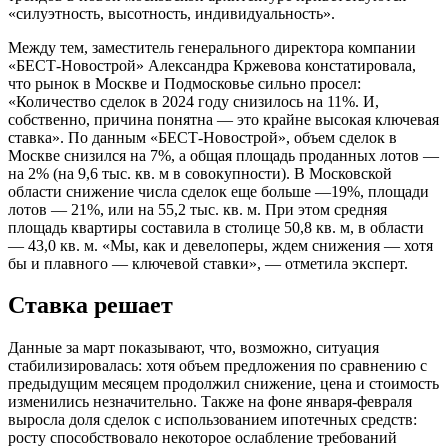
«силуэтность, высотность, индивидуальность».
Между тем, заместитель генерального директора компании
«БЕСТ-Новострой» Александра Кржевова констатировала,
что рынок в Москве и Подмосковье сильно просел:
«Количество сделок в 2024 году снизилось на 11%. И,
собственно, причина понятна — это крайне высокая ключевая
ставка». По данным «БЕСТ-Новострой», объем сделок в
Москве снизился на 7%, а общая площадь проданных лотов —
на 2% (на 9,6 тыс. кв. м в совокупности). В Московской
области снижение числа сделок еще больше —19%, площади
лотов — 21%, или на 55,2 тыс. кв. м. При этом средняя
площадь квартиры составила в столице 50,8 кв. м, в области
— 43,0 кв. м. «Мы, как и девелоперы, ждем снижения — хотя
бы и плавного — ключевой ставки», — отметила эксперт.
Ставка решает
Данные за март показывают, что, возможно, ситуация
стабилизировалась: хотя объем предложения по сравнению с
предыдущим месяцем продолжил снижение, цена и стоимость
изменились незначительно. Также на фоне января-февраля
выросла доля сделок с использованием ипотечных средств:
росту способствовало некоторое ослабление требований