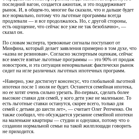
последний вагон, создается ажиотаж, и это поддерживает
рынок. И, в общем-то, многие бы сказали, что и дальше будет
все нормально, потому что льготные программы всегда
продлевали — и все продолжалось. Но, с другой стороны,
есть ощущение, что сейчас все уже не так безоблачно», —
сказал он.
По словам эксперта, тревожные сигналы поступают от
Минфина, который делает заявления примерно в том духе, что
«казна не резиновая». Согласно экспертным оценкам, сейчас
все вместе взятые льготные программы — это 90% от продаж
новостроек, и эта ситуация ненормальная: фактически рынок
сидит на игле различных льготных ипотечных программ.
«Наверно, уже достигнут консенсус, что глобальной льготной
ипотеки после 1 июля не будет. Останется семейная ипотека,
но ее хотят очень сильно урезать. Во-первых, сделать более
высокие ставки для семей, у кого дети уже не маленькие. То
есть льготные ставки останутся, скорее всего, только для
семей с детьми до шести лет», — считает Олег Репченко. Он
также сообщил, что обсуждается урезание семейной ипотеки
на маленькие квартиры — студии и однушки, потому что о
создании нормальной семьи на такой жилплощади говорить
не приходится.