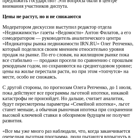
предложить государство? Эти вопросы были в центре
внимания участников диспута.
Цены не растут, но и не снижаются
Модератором дискуссии выступил редактор отдела
«Недвижимость» газеты «Ведомости» Антон Филатов, а его
сомодератором — руководитель аналитического центра
«Индикаторы рынка недвижимости IRN.RU» Олег Репченко,
который поделился своим мнением относительно уровня
продаж на рынке. По его словам, на жилищном рынке пока
все стабильно — продажи просели по сравнению с прошлым
рекордным годом, но сохраняются на среднегодовом уровне;
цены на жилье перестали расти, но при этом «топчутся» на
месте, особо не снижаясь.
С другой стороны, по прогнозам Олега Репченко, до 1 июля,
пока действуют все программы льготной ипотеки, никакой
катастрофы не произойдет. Но дальше, считает аналитик,
будут пересмотрены параметры «Семейной ипотеки», льгот
станет меньше, а обычная рыночная ипотека при сохранении
высокой ключевой ставки в обозримом будущем не получит
развития.
«Все мы уже много раз наблюдали, что, когда заканчивается
очередная льготная программа, люди пытаются впрыгнуть в