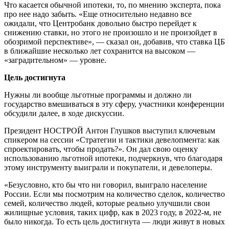
Что касается обычной ипотеки, то, по мнению эксперта, пока
про нее надо забыть. «Еще относительно недавно все
ожидали, что Центробанк довольно быстро перейдет к
снижению ставки, но этого не произошло и не произойдет в
обозримой перспективе», — сказал он, добавив, что ставка ЦБ
в ближайшие несколько лет сохранится на высоком —
«заградительном» — уровне.
Цель достигнута
Нужны ли вообще льготные программы и должно ли
государство вмешиваться в эту сферу, участники конференции
обсудили далее, в ходе дискуссии.
Президент НОСТРОЙ Антон Глушков выступил ключевым
спикером на сессии «Стратегии и тактики девелопмента: как
спроектировать, чтобы продать?». Он дал свою оценку
использованию льготной ипотеки, подчеркнув, что благодаря
этому инструменту выиграли и покупатели, и девелоперы.
«Безусловно, кто бы что ни говорил, выиграло население
России. Если мы посмотрим на количество сделок, количество
семей, количество людей, которые реально улучшили свои
жилищные условия, таких цифр, как в 2023 году, в 2022-м, не
было никогда. То есть цель достигнута — люди живут в новых