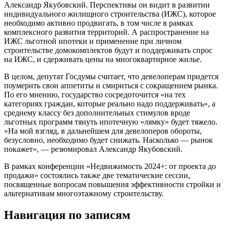
Александр Якубовский. Перспективы он видит в развитии
индивидуального жилищного строительства (ИЖС), которое
необходимо активно продвигать, в том числе в рамках
комплексного развития территорий. А распространение на
ИЖС льготной ипотеки и применение при личном
строительстве домокомплектов будут и поддерживать спрос
на ИЖС, и сдерживать цены на многоквартирное жилье.
В целом, депутат Госдумы считает, что девелоперам придется
поумерить свои аппетиты и смириться с сокращением рынка.
По его мнению, государство сосредоточится «на тех
категориях граждан, которые реально надо поддерживать», а
среднему классу без дополнительных стимулов вроде
льготных программ тянуть ипотечную «лямку» будет тяжело.
«На мой взгляд, в дальнейшем для девелоперов обороты,
безусловно, необходимо будет снижать. Насколько — рынок
покажет», — резюмировал Александр Якубовский.
В рамках конференции «Недвижимость 2024+: от проекта до
продажи» состоялись также две тематические сессии,
посвященные вопросам повышения эффективности стройки и
альтернативам многоэтажному строительству.
Навигация по записям