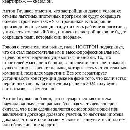
квартирах», — сказал он.
Антон Глушков отметил, что застройщики даже в условиях
отмены льготных ипотечных программ не будут сокращать
объемы строительства: «У застройщиков есть хорошие
производственные мощности, у них есть рабочие коллективы,
у них есть земельный банк, и никто из застройщиков не будет
сокращать темп, который они набрали».
Говоря о строительном рынке, глава НОСТРОЙ подчеркнул,
что он стал самостоятельным и высокопрофессиональным.
«Девелопмент научился управлять финансами. То, что
строителей «загнали в банки», за последние пять лет помогло
существенно развить те навыки, которые есть у строительных
компаний, появился маркетинг. Все это гарантирует
устойчивость конструкции даже на фоне того, что количество
первичных сделок на ипотечном рынке в 2024 году будет
снижаться», — отметил он.
Антон Глушков добавил, что государственная ипотека
научила одному: если раньше бóльшая часть девелоперов
считала, что цена сделки является основополагающей при
заключении договора долевого участия, то льготная ипотека
доказала, что все-таки базовым является аннуитетный платеж
или обслуживание кредита.