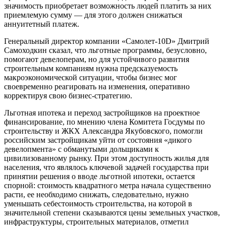
значимость приобретает возможность людей платить за них
приемлемую сумму — для этого должен снижаться
аннуитетный платеж.
Генеральный директор компании «Самолет-10D» Дмитрий
Самоходкин сказал, что льготные программы, безусловно,
помогают девелоперам, но для устойчивого развития
строительным компаниям нужна предсказуемость
макроэкономической ситуации, чтобы бизнес мог
своевременно реагировать на изменения, оперативно
корректируя свою бизнес-стратегию.
Льготная ипотека и переход застройщиков на проектное
финансирование, по мнению члена Комитета Госдумы по
строительству и ЖКХ Александра Якубовского, помогли
российским застройщикам уйти от состояния «дикого
девелопмента» с обманутыми дольщиками к
цивилизованному рынку. При этом доступность жилья для
населения, что являлось ключевой задачей государства при
принятии решения о вводе льготной ипотеки, остается
спорной: стоимость квадратного метра начала существенно
расти, ее необходимо снижать, следовательно, нужно
уменьшать себестоимость строительства, на которой в
значительной степени сказываются цены земельных участков,
инфраструктуры, строительных материалов, отметил