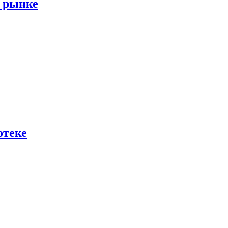
м рынке
отеке