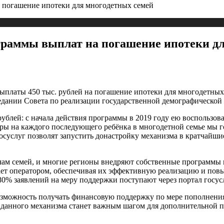
погашение ипотеки для многодетных семей
раммы выплат на погашение ипотеки дл
латы 450 тыс. рублей на погашение ипотеки для многодетных 
едании Совета по реализации государственной демографической
блей: с начала действия программы в 2019 году ею воспользова
еры на каждого последующего ребёнка в многодетной семье мы 
осуслуг позволят запустить донастройку механизма в кратчай
ам семей, и многие регионы внедряют собственные программы в
т оператором, обеспечивая их эффективную реализацию и повыш
80% заявлений на меру поддержки поступают через портал госусл
зможность получать финансовую поддержку по мере пополнения 
е данного механизма станет важным шагом для дополнительной п