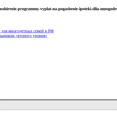
rasshirenie-programmy-vyplat-na-pogashenie-ipoteki-dlia-mnogod
е для многодетных семей в РФ
льщиком «второго уровня»