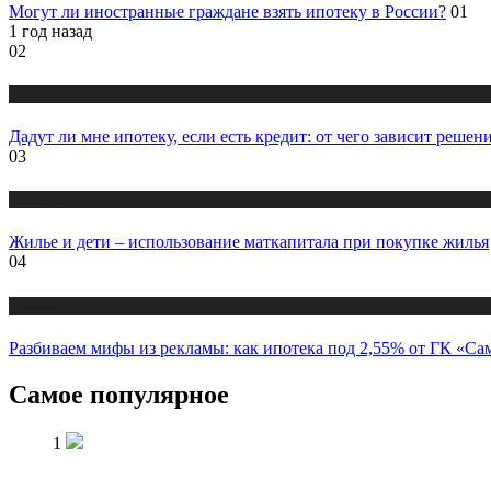
Могут ли иностранные граждане взять ипотеку в России?
01
1 год назад
02
Новости
Дадут ли мне ипотеку, если есть кредит: от чего зависит решен
03
Новости
Жилье и дети – использование маткапитала при покупке жилья
04
Новости
Разбиваем мифы из рекламы: как ипотека под 2,55% от ГК «Са
Самое популярное
1