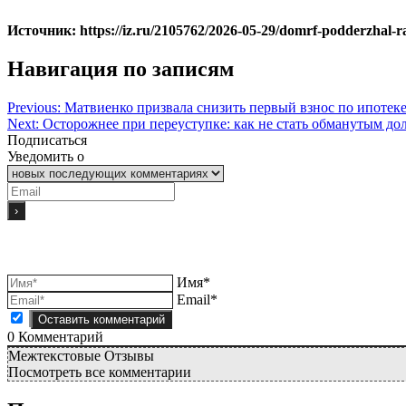
Источник: https://iz.ru/2105762/2026-05-29/domrf-podderzhal-
Навигация по записям
Previous:
Матвиенко призвала снизить первый взнос по ипотек
Next:
Осторожнее при переуступке: как не стать обманутым до
Подписаться
Уведомить о
Имя*
Email*
0
Комментарий
Межтекстовые Отзывы
Посмотреть все комментарии